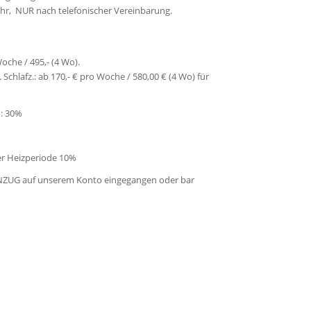
hr, NUR nach telefonischer Vereinbarung.
oche / 495,- (4 Wo).
hlafz.: ab 170,- € pro Woche / 580,00 € (4 Wo) für
n: 30%
er Heizperiode 10%
ZUG auf unserem Konto eingegangen oder bar